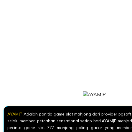
AYAMJP
Adalah panitia game slot mahjong dari provider pgsoft 
selalu memberi petcahan sensational setiap hari,AYAMJP menjadi 
pecinta game slot 777 mahjong paling gacor yang membe