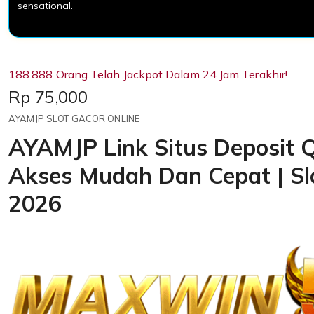
sensational.
188.888 Orang Telah Jackpot Dalam 24 Jam Terakhir!
Price:
Rp 75,000
AYAMJP SLOT GACOR ONLINE
AYAMJP Link Situs Deposit 
Akses Mudah Dan Cepat | Sl
2026