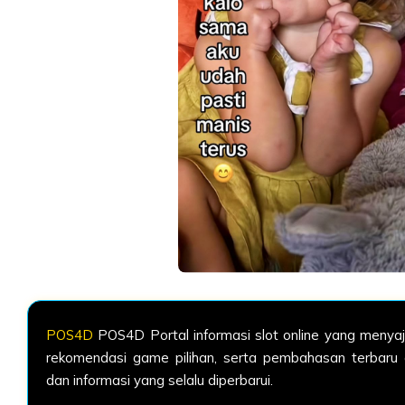
POS4D
POS4D Portal informasi slot online yang menyaj
rekomendasi game pilihan, serta pembahasan terbaru
dan informasi yang selalu diperbarui.