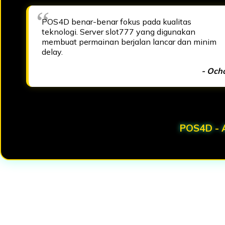
POS4D benar-benar fokus pada kualitas
teknologi. Server slot777 yang digunakan
membuat permainan berjalan lancar dan minim
delay.
- Och
POS4D -