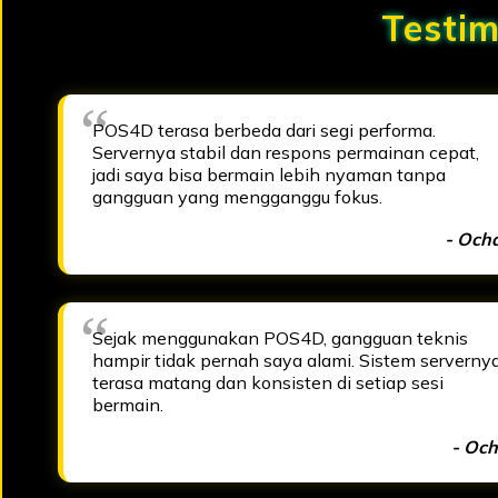
Testi
POS4D terasa berbeda dari segi performa.
Servernya stabil dan respons permainan cepat,
jadi saya bisa bermain lebih nyaman tanpa
gangguan yang mengganggu fokus.
- Och
Sejak menggunakan POS4D, gangguan teknis
hampir tidak pernah saya alami. Sistem serverny
terasa matang dan konsisten di setiap sesi
bermain.
- Och