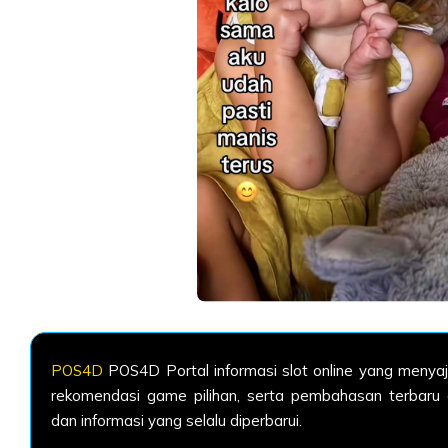
POS4D
POS4D Portal informasi slot online yang menyaj
rekomendasi game pilihan, serta pembahasan terbaru
dan informasi yang selalu diperbarui.