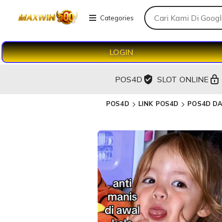
Skip
Search
POS4D
to
Categories
for
Content
items
or
shops
LOGIN
POS4D
SLOT ONLINE
POS4D
LINK POS4D
POS4D D