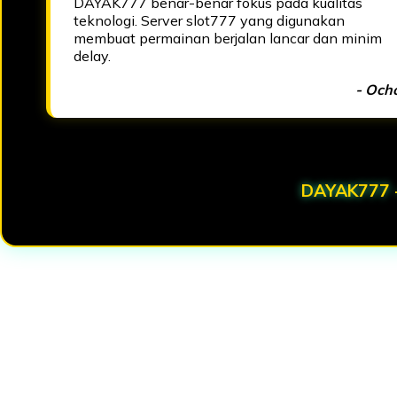
DAYAK777 benar-benar fokus pada kualitas
teknologi. Server slot777 yang digunakan
membuat permainan berjalan lancar dan minim
delay.
- Och
DAYAK777 