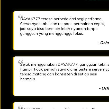
DAYAK777 terasa berbeda dari segi performa.
Servernya stabil dan respons permainan cepat,
jadi saya bisa bermain lebih nyaman tanpa
gangguan yang mengganggu fokus.
- Och
Sejak menggunakan DAYAK777, gangguan tekni
hampir tidak pernah saya alami. Sistem serverny
terasa matang dan konsisten di setiap sesi
bermain.
- Och