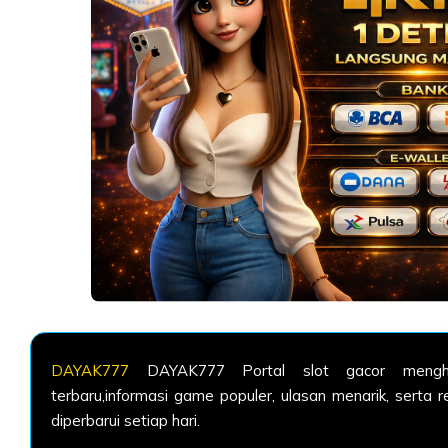
DAYAK777
DAYAK777 Portal slot gacor mengh
terbaru,informasi game populer, ulasan menarik, serta 
diperbarui setiap hari.