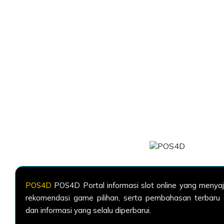
POS4D
POS4D Portal informasi slot online yang menyaj
rekomendasi game pilihan, serta pembahasan terbaru
dan informasi yang selalu diperbarui.