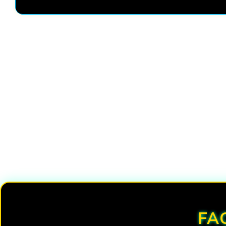
Loading...
FA