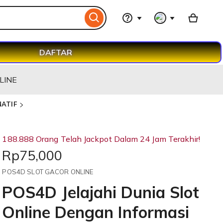
DAFTAR
LINE
NATIF
188.888 Orang Telah Jackpot Dalam 24 Jam Terakhir!
Price:
Rp75,000
POS4D SLOT GACOR ONLINE
POS4D Jelajahi Dunia Slot
Online Dengan Informasi