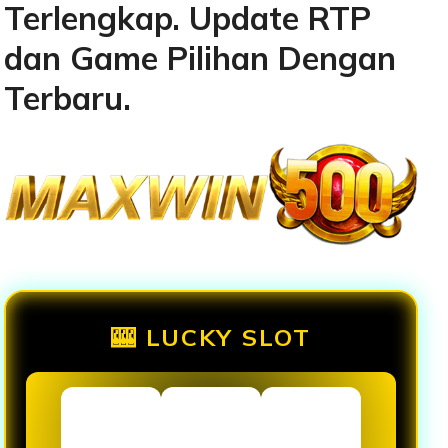
Terlengkap. Update RTP
dan Game Pilihan Dengan
Terbaru.
🎰 LUCKY SLOT