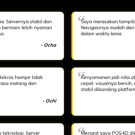
a. Servernya stabil dan
Saya merasakan tampila
sa bermain lebih nyaman
Navigasinya mudah dan t
s.
dalam waktu lama.
- Ocha
eknis hampir tidak
Kenyamanan jadi nilai 
erasa matang dan
cepat, visualnya bersih,
stabil dibanding platfo
- Ochi
 teknologi. Server
Menurut saya POS4D dikel