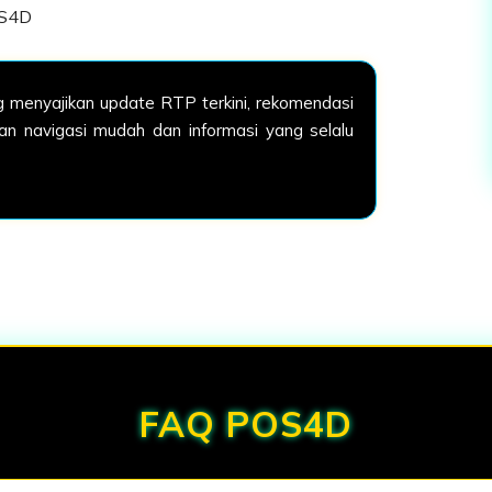
g menyajikan update RTP terkini, rekomendasi
an navigasi mudah dan informasi yang selalu
FAQ POS4D