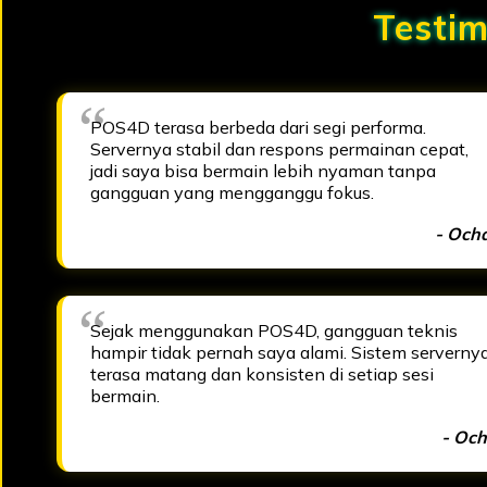
Testi
POS4D terasa berbeda dari segi performa.
Servernya stabil dan respons permainan cepat,
jadi saya bisa bermain lebih nyaman tanpa
gangguan yang mengganggu fokus.
- Och
Sejak menggunakan POS4D, gangguan teknis
hampir tidak pernah saya alami. Sistem serverny
terasa matang dan konsisten di setiap sesi
bermain.
- Och